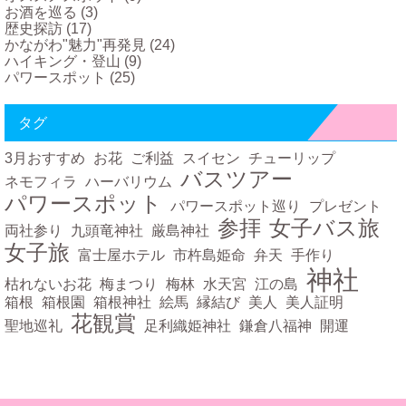
お酒を巡る
(3)
歴史探訪
(17)
かながわ"魅力"再発見
(24)
ハイキング・登山
(9)
パワースポット
(25)
タグ
3月おすすめ
お花
ご利益
スイセン
チューリップ
バスツアー
ネモフィラ
ハーバリウム
パワースポット
パワースポット巡り
プレゼント
参拝
女子バス旅
両社参り
九頭竜神社
厳島神社
女子旅
富士屋ホテル
市杵島姫命
弁天
手作り
神社
枯れないお花
梅まつり
梅林
水天宮
江の島
箱根
箱根園
箱根神社
絵馬
縁結び
美人
美人証明
花観賞
聖地巡礼
足利織姫神社
鎌倉八福神
開運