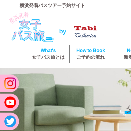
横浜発着バスツアー予約サイト
What's
How to Book
N
女子バス旅とは
ご予約の流れ
新
am
be
ter