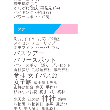
歴史探訪
(17)
かながわ"魅力"再発見
(24)
ハイキング・登山
(9)
パワースポット
(25)
タグ
3月おすすめ
お花
ご利益
スイセン
チューリップ
ネモフィラ
ハーバリウム
バスツアー
パワースポット
パワースポット巡り
プレゼント
両社参り
九頭竜神社
厳島神社
参拝
女子バス旅
女子旅
富士屋ホテル
市杵島姫命
弁天
手作り
枯れないお花
梅まつり
梅林
神社
水天宮
江の島
箱根
箱根園
箱根神社
絵馬
縁結び
美人
美人証明
聖地巡礼