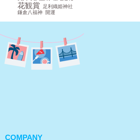
花観賞
足利織姫神社
鎌倉八福神
開運
COMPANY