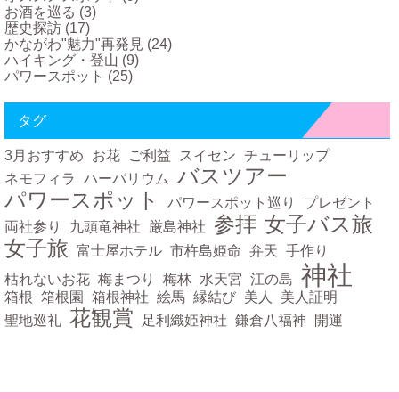
お酒を巡る
(3)
歴史探訪
(17)
かながわ"魅力"再発見
(24)
ハイキング・登山
(9)
パワースポット
(25)
タグ
3月おすすめ
お花
ご利益
スイセン
チューリップ
バスツアー
ネモフィラ
ハーバリウム
パワースポット
パワースポット巡り
プレゼント
参拝
女子バス旅
両社参り
九頭竜神社
厳島神社
女子旅
富士屋ホテル
市杵島姫命
弁天
手作り
神社
枯れないお花
梅まつり
梅林
水天宮
江の島
箱根
箱根園
箱根神社
絵馬
縁結び
美人
美人証明
花観賞
聖地巡礼
足利織姫神社
鎌倉八福神
開運