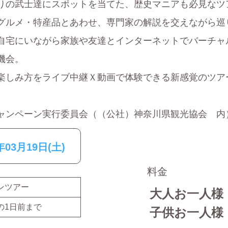
りの武士達にスポットを当てた、歴史マニアも必見なツ
グルメ・特産品とあわせ、専門家の解説を交えながら巡
自宅にいながら家族や友達とインターネットでバーチャ
機会。
楽しみ方をライブ中継Ｘ動画で体験できる新感覚のツア
ャンペーン実行委員会（（公社）神奈川県観光協会 内
年03月19日(土)
料金
ンツアー
大人お一人様
の
1
日前まで
子供お一人様