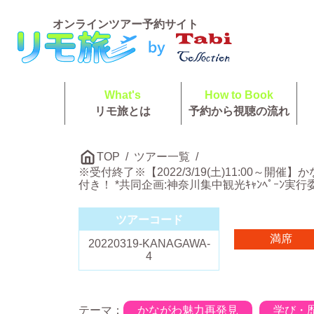
オンラインツアー予約サイト
What's
How to Book
リモ旅とは
予約から視聴の流れ
TOP
ツアー一覧
※受付終了※【2022/3/19(土)11:0
付き！ *共同企画:神奈川集中観光ｷｬﾝﾍﾟｰﾝ実行
ツアーコード
満席
20220319-KANAGAWA-
4
テーマ：
かながわ魅力再発見
学び・