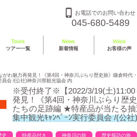
お電話でのお問い合わせ
045-680-5489
Tours
News
Voice
ツアー一覧
新着情報
お客様の声
0～開催】かながわ魅力再発見！《第4回・神奈川ぶらり歴史旅》鎌倉
委員会 /(公社)神奈川県観光協会 内
※受付終了※【2022/3/19(土)1
発見！《第4回・神奈川ぶらり歴
たちの足跡編 ★特産品が当たる抽選
集中観光ｷｬﾝﾍﾟｰﾝ実行委員会 /(公
歴史
特産品付き
神奈川の旅
歴史探訪の旅