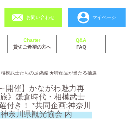
お問い合わせ
マイページ
Charter
Q&A
貸切ご希望の方へ
FAQ
時代・相模武士たちの足跡編 ★特産品が当たる抽選
1:00～開催】かながわ魅力再
史旅》鎌倉時代・相模武士
付き！ *共同企画:神奈川
社)神奈川県観光協会 内