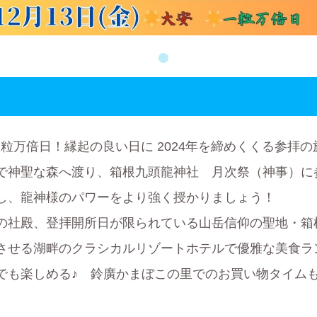
＆一粒万倍日！縁起の良い日に 2024年を締めくくる参拝
で神聖な森へ渡り、箱根九頭龍神社 月次祭（神事）
し、龍神様のパワーをより強く授かりましょう！
の社殿、登拝開所日が限られている山岳信仰の聖地・箱
させる湖畔のクラシカルリゾートホテルで優雅な美食ラ
でも楽しめる♪ 鈴廣かまぼこの里でのお買い物タイム