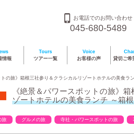
お電話でのお問い合わせ
045-680-5489
ews
Tours
Voice
Char
着情報
ツアー一覧
お客様の声
貸切ご希
ットの旅》箱根三社参り＆クラシカルリゾートホテルの美食ラ
《絶景＆パワースポットの旅》箱
ゾートホテルの美食ランチ ～箱
の旅
グルメの旅
寺社・パワースポットの旅