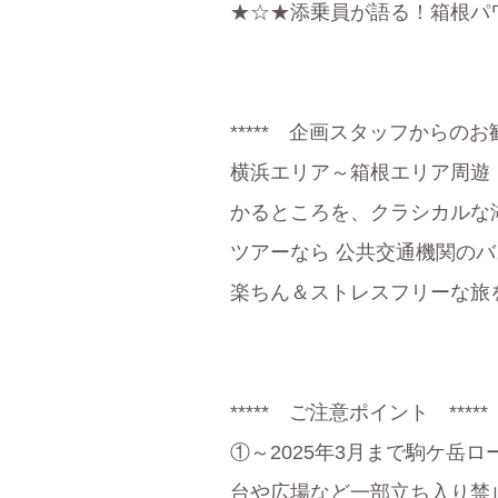
★☆★添乗員が語る！箱根パ
***** 企画スタッフからのお勧
横浜エリア～箱根エリア周遊（
かるところを、クラシカルな湖
ツアーなら 公共交通機関の
楽ちん＆ストレスフリーな旅
***** ご注意ポイント *****
①～2025年3月まで駒ケ
台や広場など一部立ち入り禁