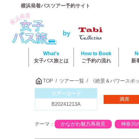
横浜発着バスツアー予約サイト
What's
How to Book
N
女子バス旅とは
ご予約の流れ
新
TOP
ツアー一覧
《絶景＆パワースポ
ツアーコード
満席
B20241213A
テーマ：
かながわ魅力再発見
神奈川