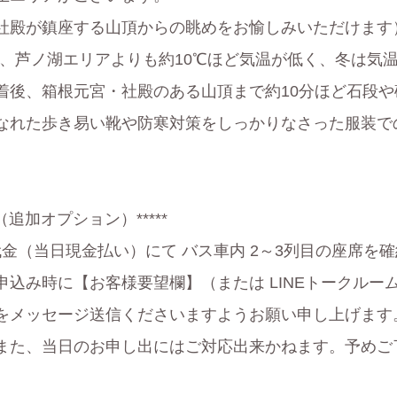
社殿が鎮座する山頂からの眺めをお愉しみいただけます
頂は、芦ノ湖エリアよりも約10℃ほど気温が低く、冬は気
着後、箱根元宮・社殿のある山頂まで約10分ほど石段
なれた歩き易い靴や防寒対策をしっかりなさった服装で
（追加オプション）*****
加代金（当日現金払い）にて バス車内 2～3列目の座席を
込み時に【お客様要望欄】（または LINEトークルーム
をメッセージ送信くださいますようお願い申し上げます
また、当日のお申し出にはご対応出来かねます。予めご