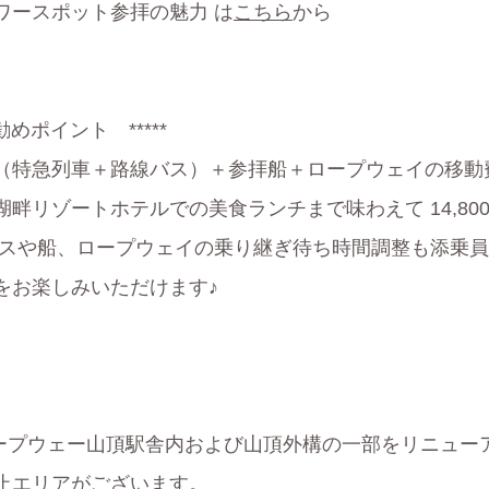
ワースポット参拝の魅力 は
こちら
から
めポイント *****
特急列車＋路線バス）＋参拝船＋ロープウェイの移動費だ
畔リゾートホテルでの美食ランチまで味わえて 14,80
バスや船、ロープウェイの乗り継ぎ待ち時間調整も添乗
をお楽しみいただけます♪
岳ロープウェー山頂駅舎内および山頂外構の一部をリニュ
止エリアがございます。