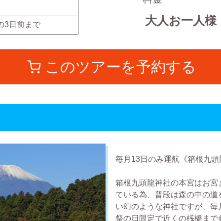
大人お一人様
の
3
日前まで
このツアーを予約する
毎月13日のみ運航《箱根九
箱根九頭龍神社の本宮はお宮
ている為、普段は森の中の道
い幻のような神社ですが、毎
祭の日限定で近くの桟橋まで