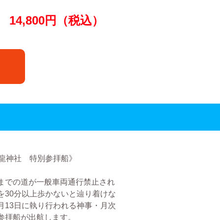
14,800
円（税込）
頭龍神社 特別参拝船》
までの道が一般車両通行禁止され
を30分以上歩かないと辿り着けな
月13日に執り行われる神事・月次
参拝船が出航します。