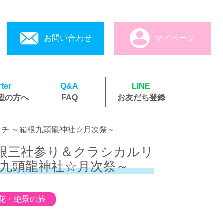
お問い合わせ
マイページ
ter
Q&A
LINE
望の方へ
FAQ
お友だち登録
ンチ ～箱根九頭龍神社☆月次祭～
根三社参り＆クラシカルリ
根九頭龍神社☆月次祭～
花・絶景の旅