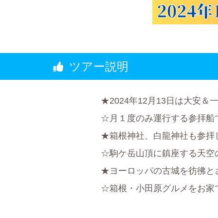
ツアー説明
★2024年12月13日は大安
☆月１度のみ運行する参拝船
★箱根神社、白龍神社も参拝
☆駒ケ岳山頂に鎮座する天空
★ヨーロッパの古城を彷彿と
☆箱根・小田原グルメをお家