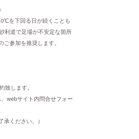
）
温0℃を下回る日が続くことも
や砂利道で足場が不安定な箇所
のご参加を推奨します。
確約致します。
、webサイト内問合せフォー
。
了承ください。）