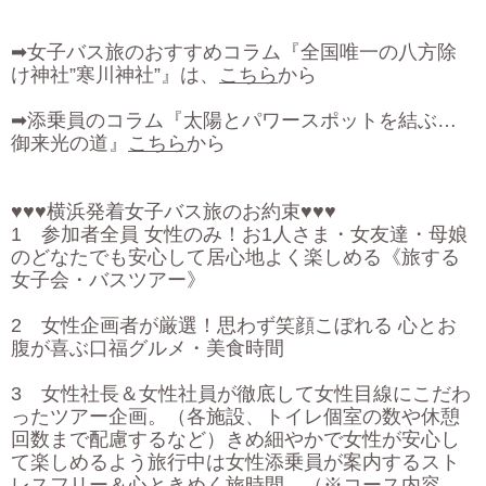
➡女子バス旅のおすすめコラム『全国唯一の八方除
け神社”寒川神社”』は、
こちら
から
➡添乗員のコラム『太陽とパワースポットを結ぶ…
御来光の道』
こちら
から
♥♥♥横浜発着女子バス旅のお約束♥♥♥
1 参加者全員 女性のみ！お1人さま・女友達・母娘
のどなたでも安心して居心地よく楽しめる《旅する
女子会・バスツアー》
2 女性企画者が厳選！思わず笑顔こぼれる 心とお
腹が喜ぶ口福グルメ・美食時間
3 女性社長＆女性社員が徹底して女性目線にこだわ
ったツアー企画。（各施設、トイレ個室の数や休憩
回数まで配慮するなど）きめ細やかで女性が安心し
て楽しめるよう旅行中は女性添乗員が案内するスト
レスフリー＆心ときめく旅時間 （※コース内容、