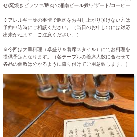
せ/窯焼きピッツァ/豚肉の湘南ビール煮/デザート/コーヒー
※アレルギー等の事情で豚肉をお召し上がり頂けない方は
予約申込時にご相談ください。（当日のお申し出には対応
出来かねます。ご注意ください。）
※今回は大皿料理（卓盛り＆着席スタイル）にてお料理を
提供予定となります。（各テーブルの着席人数に合わせて
各品の個数は分かるように盛り付けてご用意致します。）