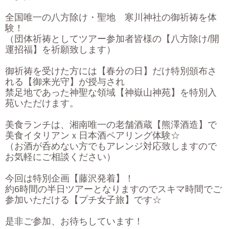
全国唯一の八方除け・聖地 寒川神社の御祈祷を体
験！
（団体祈祷としてツアー参加者皆様の【八方除け/開
運招福】を祈願致します）
御祈祷を受けた方には【春分の日】だけ特別頒布さ
れる【御来光守】が授与され
禁足地であった神聖な領域【神嶽山神苑】を特別入
苑いただけます。
美食ランチは、湘南唯一の老舗酒蔵【熊澤酒造】で
美食イタリアンｘ日本酒ペアリング体験☆
（お酒が呑めない方でもアレンジ対応致しますので
お気軽にご相談ください）
今回は特別企画【藤沢発着】！
約6時間の半日ツアーとなりますのでスキマ時間でご
参加いただける【プチ女子旅】です☆
是非ご参加、お待ちしています！