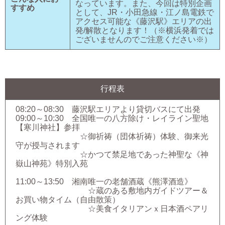
なっています。また、今回は特別企画
すすめ
として、JR・小田急線・江ノ島電鉄で
アクセス可能な《藤沢駅》エリアの出
発/解散となります！（※横浜発着では
ございませんのでご注意ください※）
行程表
08:20～08:30 藤沢駅エリアより貸切バスにて出発
09:00～10:30 全国唯一の八方除け・レイライン聖地
【寒川神社】参拝
☆御祈祷（団体祈祷）体験、御来光
守が授与されます
☆かつて禁足地であった神聖な《神
嶽山神苑》特別入苑
11:00～13:50 湘南唯一の老舗酒蔵《熊澤酒造》
☆蔵のある敷地内ガイドツアー＆
お買い物タイム（自由散策）
☆美食イタリアンｘ日本酒ペアリ
ング体験