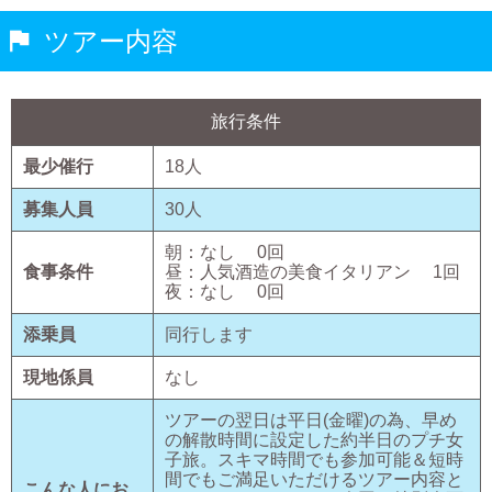
ツアー内容
旅行条件
最少催行
18
人
募集人員
30
人
朝：
なし
0
回
食事条件
昼：
人気酒造の美食イタリアン
1
回
夜：
なし
0
回
添乗員
同行します
現地係員
なし
ツアーの翌日は平日(金曜)の為、早め
の解散時間に設定した約半日のプチ女
子旅。スキマ時間でも参加可能＆短時
間でもご満足いただけるツアー内容と
こんな人にお