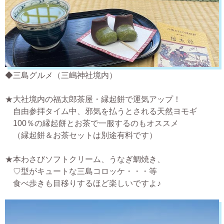
◆三島グルメ（三嶋神社境内）
★大社境内の福太郎茶屋・縁起餅で運気アップ！
自由参拝タイム中、邪気を払うとされる天然ヨモギ
100％の縁起餅とお茶で一服するのもオススメ
（縁起餅＆お茶セットは別途有料です）
★本わさびソフトクリーム、うなぎ鯛焼き、
♡型がキュートな三島コロッケ・・・等
食べ歩きも目移りするほど楽しいですよ♪