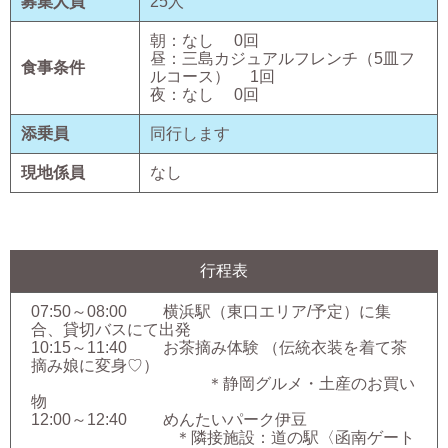
募集人員
25
人
朝：
なし
0
回
昼：
三島カジュアルフレンチ（5皿フ
食事条件
ルコース）
1
回
夜：
なし
0
回
添乗員
同行します
現地係員
なし
行程表
07:50～08:00 横浜駅（東口エリア/予定）に集
合、貸切バスにて出発
10:15～11:40 お茶摘み体験 （伝統衣装を着て茶
摘み娘に変身♡）
＊静岡グルメ・土産のお買い
物
12:00～12:40 めんたいパーク伊豆
＊隣接施設：道の駅〈函南ゲート