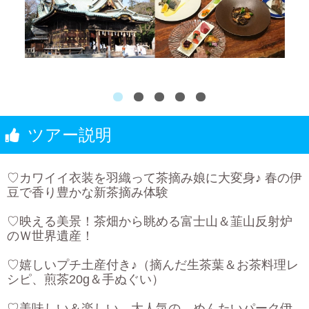
ツアー説明
♡カワイイ衣装を羽織って茶摘み娘に大変身♪ 春の伊
豆で香り豊かな新茶摘み体験
♡映える美景！茶畑から眺める富士山＆韮山反射炉
のＷ世界遺産！
♡嬉しいプチ土産付き♪（摘んだ生茶葉＆お茶料理レ
シピ、煎茶20g＆手ぬぐい）
♡美味しい＆楽しい、大人気の めんたいパーク伊