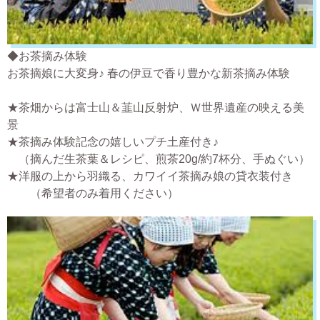
◆お茶摘み体験
お茶摘娘に大変身♪ 春の伊豆で香り豊かな新茶摘み体験
★茶畑からは富士山＆韮山反射炉、Ｗ世界遺産の映える美
景
★茶摘み体験記念の嬉しいプチ土産付き♪
（摘んだ生茶葉＆レシピ、煎茶20g/約7杯分、手ぬぐい）
★洋服の上から羽織る、カワイイ茶摘み娘の貸衣装付き
（希望者のみ着用ください）