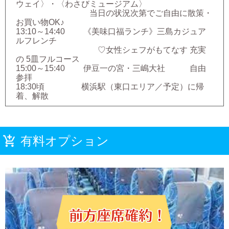
ウェイ〉・〈わさびミュージアム〉
当日の状況次第でご自由に散策・
お買い物OK♪
13:10～14:40 《美味口福ランチ》三島カジュア
ルフレンチ
♡女性シェフがもてなす 充実
の 5皿フルコース
15:00～15:40 伊豆一の宮・三嶋大社 自由
参拝
18:30頃 横浜駅（東口エリア／予定）に帰
着、解散
有料オプション