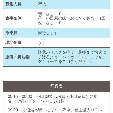
募集人員
25
人
朝：
なし
0
回
食事条件
昼：
小田原の味・おにぎり弁当
1
回
夜：
なし
0
回
添乗員
同行します
現地係員
なし
怪我のリスクを抑え、最後まで快適に
服装・持ち物
歩けるよう、ハイカットのトレッキン
グシューズをご用意ください。
行程表
08:15－08:30 小田原駅（JR線・小田急線）に集
合、貸切マイクロバスにて出発
09:00 箱根湯本駅 にてバス降車、登山道入り口へ