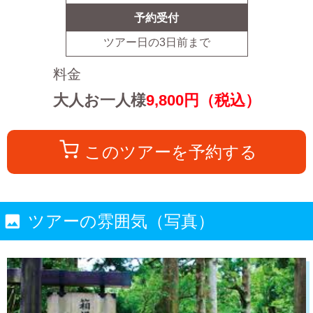
予約受付
ツアー日の
3
日前まで
料金
大人お一人様
9,800
円（税込）
このツアーを予約する
ツアーの雰囲気（写真）