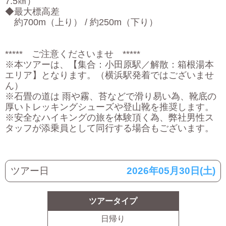
7.5㎞）
◆最大標高差
約700m（上り） / 約250m（下り）
***** ご注意くださいませ *****
※本ツアーは、【集合：小田原駅／解散：箱根湯本
エリア】となります。（横浜駅発着ではございませ
ん）
※石畳の道は 雨や霧、苔などで滑り易い為、靴底の
厚いトレッキングシューズや登山靴を推奨します。
※安全なハイキングの旅を体験頂く為、弊社男性ス
タッフが添乗員として同行する場合もございます。
ツアー日
2026年05月30日(土)
ツアータイプ
日帰り