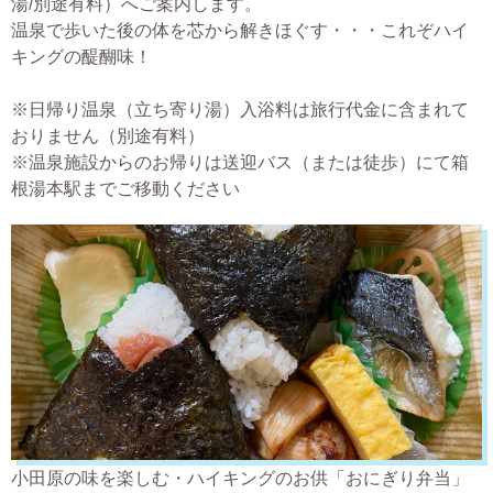
湯/別途有料）へご案内します。
温泉で歩いた後の体を芯から解きほぐす・・・これぞハイ
キングの醍醐味！
※日帰り温泉（立ち寄り湯）入浴料は旅行代金に含まれて
おりません（別途有料）
※温泉施設からのお帰りは送迎バス（または徒歩）にて箱
根湯本駅までご移動ください
小田原の味を楽しむ・ハイキングのお供「おにぎり弁当」