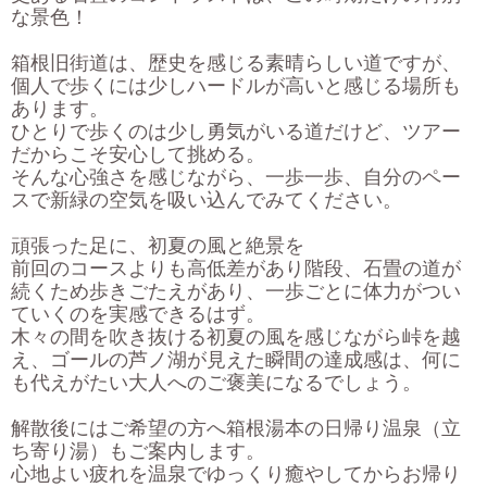
な景色！
箱根旧街道は、歴史を感じる素晴らしい道ですが、
個人で歩くには少しハードルが高いと感じる場所も
あります。
ひとりで歩くのは少し勇気がいる道だけど、ツアー
だからこそ安心して挑める。
そんな心強さを感じながら、一歩一歩、自分のペー
スで新緑の空気を吸い込んでみてください。
頑張った足に、初夏の風と絶景を
前回のコースよりも高低差があり階段、石畳の道が
続くため歩きごたえがあり、一歩ごとに体力がつい
ていくのを実感できるはず。
木々の間を吹き抜ける初夏の風を感じながら峠を越
え、ゴールの芦ノ湖が見えた瞬間の達成感は、何に
も代えがたい大人へのご褒美になるでしょう。
解散後にはご希望の方へ箱根湯本の日帰り温泉（立
ち寄り湯）もご案内します。
心地よい疲れを温泉でゆっくり癒やしてからお帰り