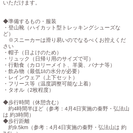
いただけます。
◆準備するもの・服装
・登山靴（ハイカット型トレッキングシューズな
ど）
※スニーカーは滑り易いのでなるべくお控えくだ
さい
・帽子（日よけのため）
・リュック（日帰り用のサイズで可）
・行動食（カロリーメイト、羊羹、バナナ等）
・飲み物（最低1ℓの水分が必要）
・レインウェア（上下セット）
・フリース等（温度調整可能な上着）
・タオル（2枚程度）
◆歩行時間（休憩含む）
約4時間半ほど（参考：4月4日実施の秦野・弘法山
は 約3時間）
◆歩行距離
約9.5km（参考：4月4日実施の秦野・弘法山は 約