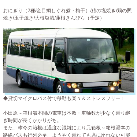
おにぎり（2種/金目鯛しぐれ煮・梅干）/鰆の塩焼き/鶏の照
焼き/玉子焼き/大根塩漬/蓮根きんぴら（予定）
◆貸切マイクロバス付で移動も楽々＆ストレスフリー！
小田原～箱根湯本間の電車は本数・車輛数が少なく乗り継
ぎ時間が長くかかりがち。
また、昨今の箱根は過度な混雑により元箱根～箱根湯本の
路線バスも行列必至、ようやく乗れても席に座れない可能