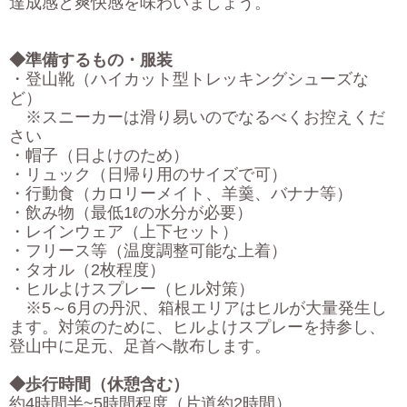
達成感と爽快感を味わいましょう。
◆準備するもの・服装
・登山靴（ハイカット型トレッキングシューズな
ど）
※スニーカーは滑り易いのでなるべくお控えくだ
さい
・帽子（日よけのため）
・リュック（日帰り用のサイズで可）
・行動食（カロリーメイト、羊羹、バナナ等）
・飲み物（最低1ℓの水分が必要）
・レインウェア（上下セット）
・フリース等（温度調整可能な上着）
・タオル（2枚程度）
・ヒルよけスプレー（ヒル対策）
※5～6月の丹沢、箱根エリアはヒルが大量発生し
ます。対策のために、ヒルよけスプレーを持参し、
登山中に足元、足首へ散布します。
◆歩行時間（休憩含む）
約4時間半~5時間程度（片道約2時間）