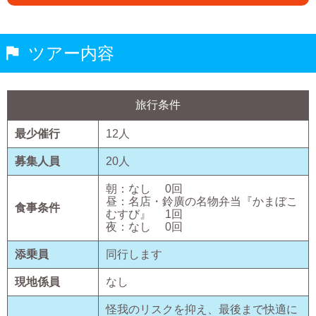
ツアー内容
旅行条件
最少催行
12
人
募集人員
20
人
朝：
なし
0
回
昼：
名店・鈴廣の名物弁当『かまぼこ
食事条件
むすび』
1
回
夜：
なし
0
回
添乗員
同行します
現地係員
なし
怪我のリスクを抑え、最後まで快適に