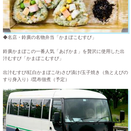
◆名店・鈴廣の名物弁当「かまぼこむすび」
鈴廣かまぼこの一番人気「あげかま」を贅沢に使用した出
汁むすび「かまぼこむすび」
出汁むすび/紅白かまぼこ/わさび漬け/玉子焼き（魚とえびの
すり身入り）/昆布佃煮（予定）