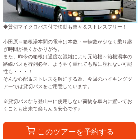
◆貸切マイクロバス付で移動も楽々＆ストレスフリー！
小田原～箱根湯本間の電車は本数・車輛数が少なく乗り継
ぎ時間が長くかかりがち。
また、昨今の箱根は過度な混雑により元箱根～箱根湯本の
路線バスも行列必至、ようやく乗れても席に座れない可能
性も・・・！
そんな心配＆ストレスを解消する為、今回のハイキングツ
アーでは貸切バスをご用意しています。
※貸切バスなら登山中に使用しない荷物を車内に置いてお
くことも出来て楽ちん＆安心です♪
このツアーを予約する