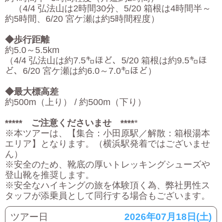
（4/4 弘法山は2時間30分、5/20 箱根は4時間半～
約5時間、6/20 宮ケ瀬は約5時間程度）
◆歩行距離
約5.0～5.5km
（4/4 弘法山は約7.5㌔ほど、5/20 箱根は約9.5㌔ほ
ど、6/20 宮ケ瀬は約6.0～7.0㌔ほど）
◆最大標高差
約500m（上り） / 約500m（下り）
***** ご注意くださいませ ****
*
※本ツアーは、【集合：小田原駅／解散：箱根湯本
エリア】となります。（横浜駅発着ではございませ
ん）
※安全のため、靴底の厚いトレッキングシューズや
登山靴を推奨します。
※安全なハイキングの旅を体験頂く為、弊社男性ス
タッフが添乗員として同行する場合もございます。
ツアー日
2026年07月18日(土)