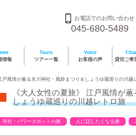
お電話でのお問い合わせ
045-680-5489
ews
Tours
Voice
Char
着情報
ツアー一覧
お客様の声
貸切ご希
 江戸風情が薫る氷川神社・風鈴まつり＆しょうゆ蔵巡りの川越
《大人女性の夏旅》 江戸風情が
しょうゆ蔵巡りの川越レトロ旅
寺社・パワースポットの旅
人に話したくなる旅