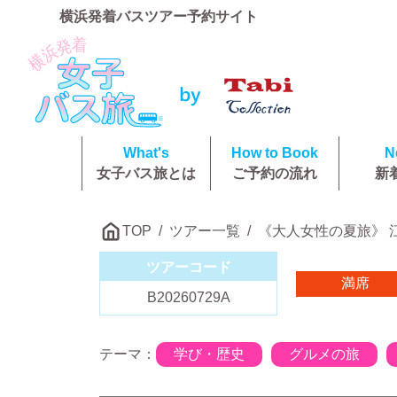
横浜発着バスツアー予約サイト
What's
How to Book
N
女子バス旅とは
ご予約の流れ
新
TOP
ツアー一覧
《大人女性の夏旅》
ツアーコード
満席
B20260729A
テーマ：
学び・歴史
グルメの旅