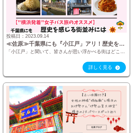
投稿日：
2023.09.14
≪佐原≫千葉県にも『小江戸」アリ！歴史を感じる街並みには”レトロ可愛い”が盛りだくさん♪【”横浜発着”女子バス旅のオススメ】
「小江戸」と聞いて、皆さんが思い浮かべる街はどこでしょうか？多分、一番多い答えは「埼玉県・川越」、なのではないかと思います。 それもそのはず、川越は江戸時代から「江戸の文化が真っ先に伝わる反映した町」という意味あいで、「 […]
詳しく見る