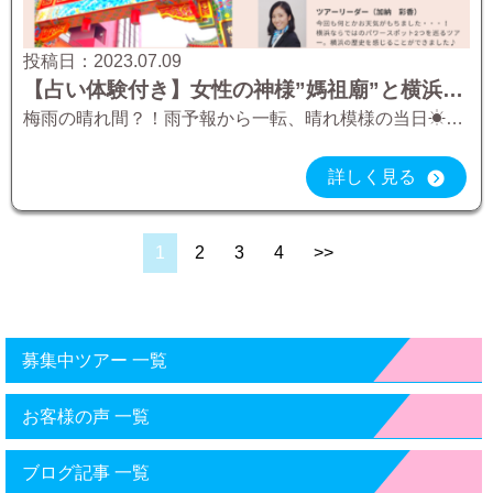
投稿日：
2023.07.09
【占い体験付き】女性の神様”媽祖廟”と横浜のお伊勢さん”伊勢山皇大神宮”横浜の2大パワースポット巡り 2023.7.9 【ツアーレポート】
梅雨の晴れ間？！雨予報から一転、晴れ模様の当日☀。 ツアー中、一時雨がパラつくときもありましたが、おおむね雨には降られなかった！といってもいい？お天気となりました
詳しく見る
1
2
3
4
>>
募集中ツアー 一覧
お客様の声 一覧
ブログ記事 一覧