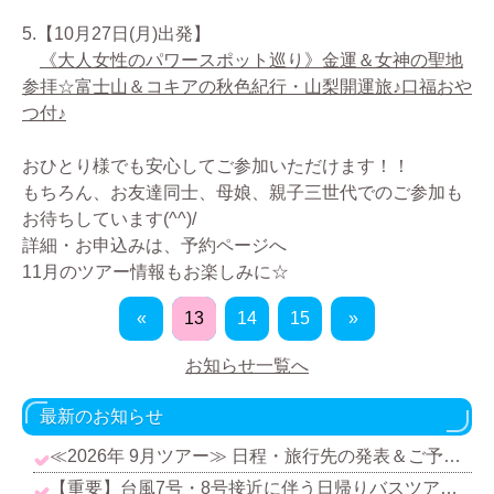
5.【10月27日(月)出発】
《大人女性のパワースポット巡り》金運＆女神の聖地
参拝☆富士山＆コキアの秋色紀行・山梨開運旅♪口福おや
つ付♪
おひとり様でも安心してご参加いただけます！！
もちろん、お友達同士、母娘、親子三世代でのご参加も
お待ちしています(^^)/
詳細・お申込みは、予約ページへ
11月のツアー情報もお楽しみに☆
«
13
14
15
»
お知らせ一覧へ
最新のお知らせ
≪2026年 9月ツアー≫ 日程・旅行先の発表＆ご予約受付中です！
【重要】台風7号・8号接近に伴う日帰りバスツアー催行中止のお知らせ