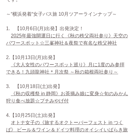
～“横浜発着“女子バス旅 10月ツアーラインナップ～
1. 【10月6日(月)出発】出発決定！
2025年最強開運日に行く《秋の秩父両社参り》天空の
パワースポット☆三峯神社＆夜祭で有名な秩父神社
2.【10月13日(月)出発】
《大人女性のパワースポット巡り》月に1度のみ参拝
できる！九頭龍神社＊月次祭 ～秋の箱根両社参り～
3. 【10月18日(土)出発】
《秋の収穫祭 in 静岡》お茶摘み娘に変身☆旬のみかん
狩り食べ放題☆プチみやげ付
4.【10月25日(土)出発】
オトナ女子の《旅するオクトーバーフェスト in つく
ば》 ビール＆ワイン＆ドイツ料理のオイシイいばらき旅