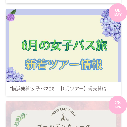
08
MAY
“横浜発着“女子バス旅 【6月ツアー】発売開始
28
APR