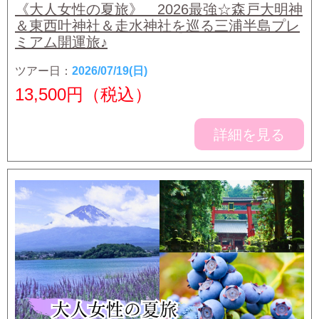
《大人女性の夏旅》 2026最強☆森戸大明神
＆東西叶神社＆走水神社を巡る三浦半島プレ
ミアム開運旅♪
ツアー日：
2026/07/19(日)
13,500
円（税込）
詳細を見る