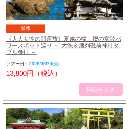
満席
《大人女性の開運旅》夏越の祓 禊の常陸パ
ワースポット巡り ～ 大洗＆酒列磯前神社ダ
ブル参拝 ～
ツアー日：
2026/06/30(火)
13,800
円（税込）
詳細を見る