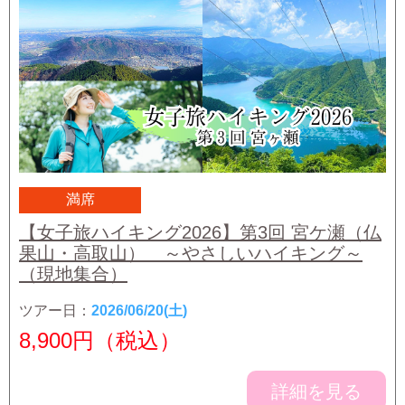
満席
【女子旅ハイキング2026】第3回 宮ケ瀬（仏
果山・高取山） ～やさしいハイキング～
（現地集合）
ツアー日：
2026/06/20(土)
8,900
円（税込）
詳細を見る