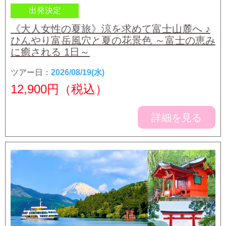
出発決定
《大人女性の夏旅》涼を求めて富士山麓へ ♪
ひんやり富岳風穴と夏の花景色 ～富士の恵み
に癒される 1日～
ツアー日：
2026/08/19(水)
12,900
円（税込）
詳細を見る