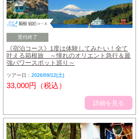
受付終了
《宿泊コース》1度は体験してみたい！全て
叶える箱根旅 ～憧れのオリエント急行＆最
強パワースポット巡り～
ツアー日：
2026/09/12(土)
33,000
円（税込）
詳細を見る