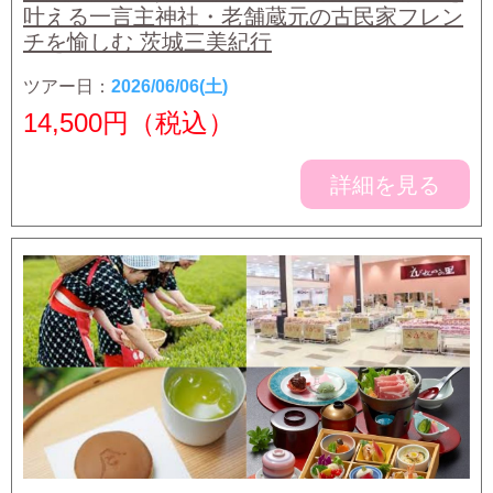
叶える一言主神社・老舗蔵元の古民家フレン
チを愉しむ 茨城三美紀行
ツアー日：
2026/06/06(土)
14,500
円（税込）
詳細を見る