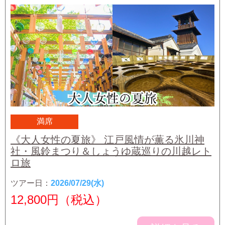
満席
《大人女性の夏旅》 江戸風情が薫る氷川神
社・風鈴まつり＆しょうゆ蔵巡りの川越レト
ロ旅
ツアー日：
2026/07/29(水)
12,800
円（税込）