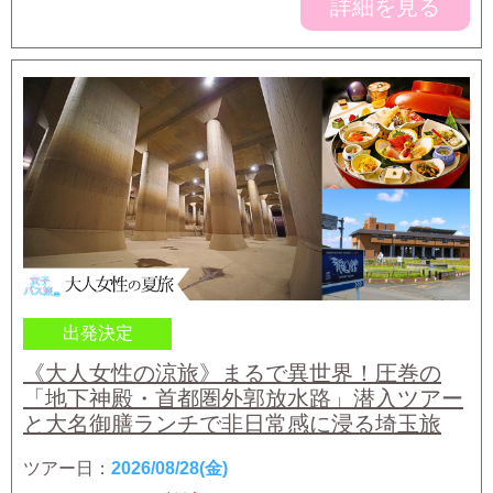
詳細を見る
出発決定
《大人女性の涼旅》まるで異世界！圧巻の
「地下神殿・首都圏外郭放水路」潜入ツアー
と大名御膳ランチで非日常感に浸る埼玉旅
ツアー日：
2026/08/28(金)