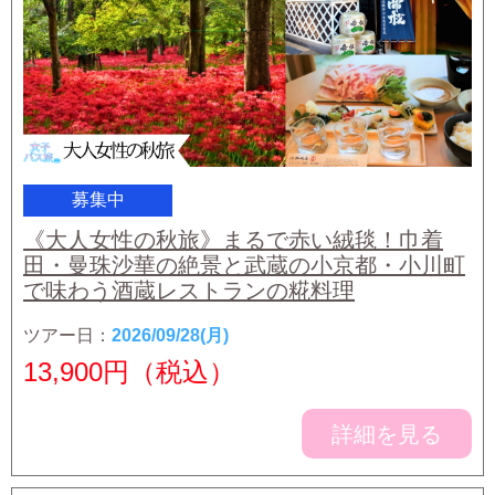
募集中
《大人女性の秋旅》まるで赤い絨毯！巾着
田・曼珠沙華の絶景と武蔵の小京都・小川町
で味わう酒蔵レストランの糀料理
ツアー日：
2026/09/28(月)
13,900
円（税込）
詳細を見る