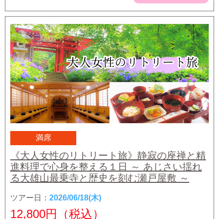
満席
《大人女性のリトリート旅》静寂の座禅と精
進料理で心身を整える１日 ～ あじさい揺れ
る大雄山最乗寺と歴史を刻む瀬戸屋敷 ～
ツアー日：
2026/06/18(木)
12,800
円（税込）