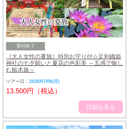
受付終了
《大人女性の夏旅》特別お守り付☆足利織姫
神社の七夕願いと夏花の色彩美 ～五感で愉し
む栃木旅～
ツアー日：
2026/07/06(月)
13,500
円（税込）
詳細を見る