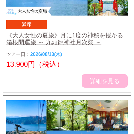
満席
《大人女性の夏旅》月に1度の神秘を授かる
箱根開運旅 ～ 九頭龍神社月次祭 ～
ツアー日：
2026/08/13(木)
13,900
円（税込）
詳細を見る